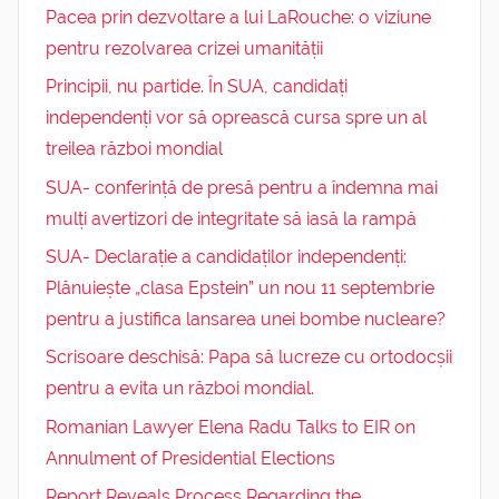
Pacea prin dezvoltare a lui LaRouche: o viziune
pentru rezolvarea crizei umanității
Principii, nu partide. În SUA, candidați
independenți vor să oprească cursa spre un al
treilea război mondial
SUA- conferință de presă pentru a îndemna mai
mulți avertizori de integritate să iasă la rampă
SUA- Declarație a candidaților independenți:
Plănuiește „clasa Epstein” un nou 11 septembrie
pentru a justifica lansarea unei bombe nucleare?
Scrisoare deschisă: Papa să lucreze cu ortodocșii
pentru a evita un război mondial.
Romanian Lawyer Elena Radu Talks to EIR on
Annulment of Presidential Elections
Report Reveals Process Regarding the