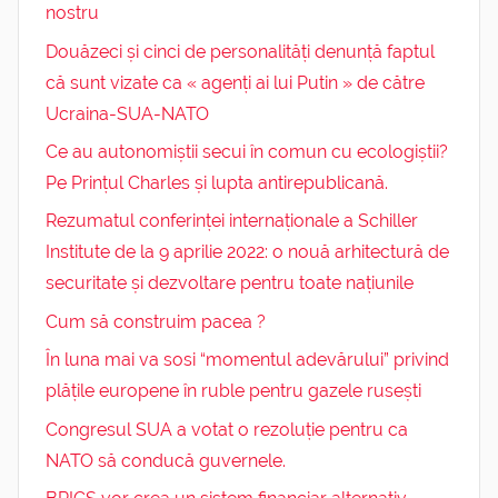
nostru
Douăzeci și cinci de personalități denunță faptul
că sunt vizate ca « agenți ai lui Putin » de către
Ucraina-SUA-NATO
Ce au autonomiștii secui în comun cu ecologiștii?
Pe Prințul Charles și lupta antirepublicană.
Rezumatul conferinței internaționale a Schiller
Institute de la 9 aprilie 2022: o nouă arhitectură de
securitate și dezvoltare pentru toate națiunile
Cum să construim pacea ?
În luna mai va sosi “momentul adevărului” privind
plățile europene în ruble pentru gazele rusești
Congresul SUA a votat o rezoluție pentru ca
NATO să conducă guvernele.