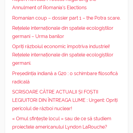
Annulment of Romania’s Elections
Romanian coup – dossier part 1 – the Potra scare.
Rețelele internaționale din spatele ecologiștilor
germani – Urma banilor
Opriți războiul economic împotriva industriei!
Rețelele internaționale din spatele ecologiștilor
germani.
Președinția indiană a G20 : o schimbare filosofică
radicală
SCRISOARE CĂTRE ACTUALII ȘI FOȘTII
LEGIUITORI DIN ÎNTREAGA LUME : Urgent: Opriți
pericolul de război nuclear!
« Omul sfințește locul » sau de ce să studiem
proiectele americanului Lyndon LaRouche?