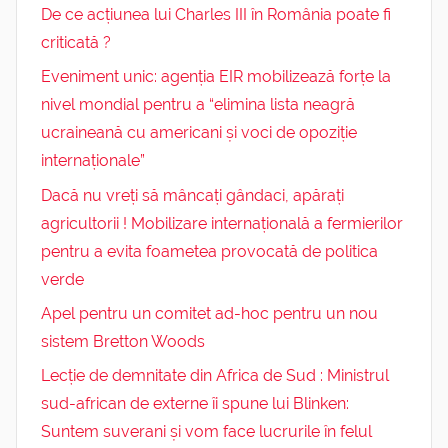
De ce acțiunea lui Charles III în România poate fi
criticată ?
Eveniment unic: agenția EIR mobilizează forțe la
nivel mondial pentru a “elimina lista neagră
ucraineană cu americani și voci de opoziție
internaționale”
Dacă nu vreți să mâncați gândaci, apărați
agricultorii ! Mobilizare internațională a fermierilor
pentru a evita foametea provocată de politica
verde
Apel pentru un comitet ad-hoc pentru un nou
sistem Bretton Woods
Lecție de demnitate din Africa de Sud : Ministrul
sud-african de externe îi spune lui Blinken:
Suntem suverani și vom face lucrurile în felul