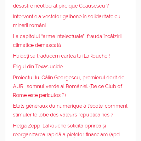
désastre néolibéral pire que Ceausescu ?
Interventie a vestelor galbene în solidaritate cu
minerii români.
La capitolul “arme intelectuale”: frauda încălzirii
climatice demascată
Haideți să traducem cartea lui LaRouche !
Frigul din Texas ucide
Proiectul lui Călin Georgescu, premierul dorit de
AUR : somnul verde al României. (De ce Club of
Rome este periculos ?)
Etats généraux du numérique à l’école: comment
stimuler le lobe des valeurs républicaines ?
Helga Zepp-LaRouche solicită oprirea și
reorganizarea rapidă a piețelor financiare (apel