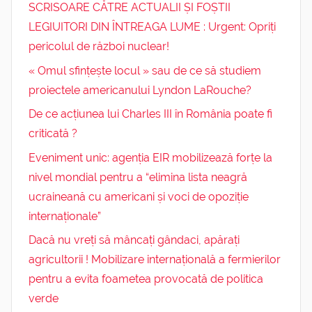
SCRISOARE CĂTRE ACTUALII ȘI FOȘTII
LEGIUITORI DIN ÎNTREAGA LUME : Urgent: Opriți
pericolul de război nuclear!
« Omul sfințește locul » sau de ce să studiem
proiectele americanului Lyndon LaRouche?
De ce acțiunea lui Charles III în România poate fi
criticată ?
Eveniment unic: agenția EIR mobilizează forțe la
nivel mondial pentru a “elimina lista neagră
ucraineană cu americani și voci de opoziție
internaționale”
Dacă nu vreți să mâncați gândaci, apărați
agricultorii ! Mobilizare internațională a fermierilor
pentru a evita foametea provocată de politica
verde