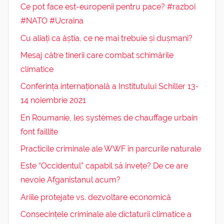
Ce pot face est-europenii pentru pace? #razboi
#NATO #Ucraina
Cu aliați ca ăștia, ce ne mai trebuie și dușmani?
Mesaj către tinerii care combat schimările
climatice
Conferința internațională a Institutului Schiller 13-
14 noiembrie 2021
En Roumanie, les systèmes de chauffage urbain
font faillite
Practicile criminale ale WWF în parcurile naturale
Este “Occidentul” capabil să învețe? De ce are
nevoie Afganistanul acum?
Ariile protejate vs. dezvoltare economică
Consecințele criminale ale dictaturii climatice a