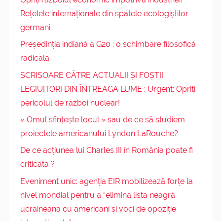
Rețelele internaționale din spatele ecologiștilor
germani.
Președinția indiană a G20 : o schimbare filosofică
radicală
SCRISOARE CĂTRE ACTUALII ȘI FOȘTII
LEGIUITORI DIN ÎNTREAGA LUME : Urgent: Opriți
pericolul de război nuclear!
« Omul sfințește locul » sau de ce să studiem
proiectele americanului Lyndon LaRouche?
De ce acțiunea lui Charles III în România poate fi
criticată ?
Eveniment unic: agenția EIR mobilizează forțe la
nivel mondial pentru a “elimina lista neagră
ucraineană cu americani și voci de opoziție