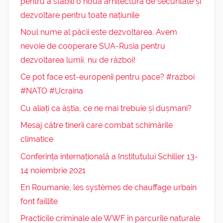
pentru a stabili o nouă arhitectură de securitate și
dezvoltare pentru toate națiunile
Noul nume al păcii este dezvoltarea. Avem
nevoie de cooperare SUA-Rusia pentru
dezvoltarea lumii, nu de război!
Ce pot face est-europenii pentru pace? #razboi
#NATO #Ucraina
Cu aliați ca ăștia, ce ne mai trebuie și dușmani?
Mesaj către tinerii care combat schimările
climatice
Conferința internațională a Institutului Schiller 13-
14 noiembrie 2021
En Roumanie, les systèmes de chauffage urbain
font faillite
Practicile criminale ale WWF în parcurile naturale