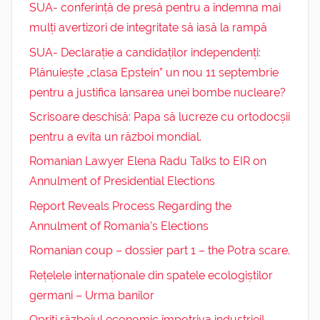
SUA- conferință de presă pentru a îndemna mai
mulți avertizori de integritate să iasă la rampă
SUA- Declarație a candidaților independenți:
Plănuiește „clasa Epstein” un nou 11 septembrie
pentru a justifica lansarea unei bombe nucleare?
Scrisoare deschisă: Papa să lucreze cu ortodocșii
pentru a evita un război mondial.
Romanian Lawyer Elena Radu Talks to EIR on
Annulment of Presidential Elections
Report Reveals Process Regarding the
Annulment of Romania’s Elections
Romanian coup – dossier part 1 – the Potra scare.
Rețelele internaționale din spatele ecologiștilor
germani – Urma banilor
Opriți războiul economic împotriva industriei!