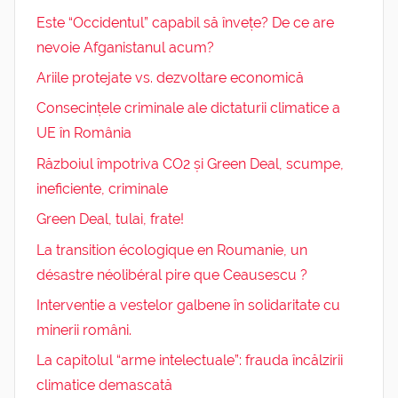
Este “Occidentul” capabil să învețe? De ce are
nevoie Afganistanul acum?
Ariile protejate vs. dezvoltare economică
Consecințele criminale ale dictaturii climatice a
UE în România
Războiul împotriva CO2 și Green Deal, scumpe,
ineficiente, criminale
Green Deal, tulai, frate!
La transition écologique en Roumanie, un
désastre néolibéral pire que Ceausescu ?
Interventie a vestelor galbene în solidaritate cu
minerii români.
La capitolul “arme intelectuale”: frauda încălzirii
climatice demascată