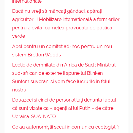
internaționale”
Dacă nu vreți să mâncați gândaci, apărați
agricultorii ! Mobilizare internațională a fermierilor
pentru a evita foametea provocată de politica
verde
Apel pentru un comitet ad-hoc pentru un nou
sistem Bretton Woods
Lecție de demnitate din Africa de Sud : Ministrul
sud-african de externe îi spune lui Blinken:
Suntem suverani și vom face lucrurile în felul
nostru
Douăzeci și cinci de personalități denunță faptul
că sunt vizate ca « agenți ai lui Putin » de către
Ucraina-SUA-NATO
Ce au autonomiștii secui în comun cu ecologiștii?