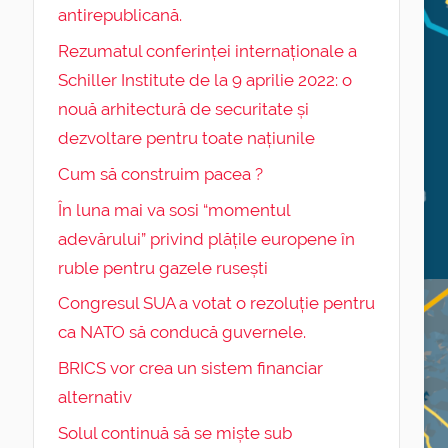
antirepublicană.
Rezumatul conferinței internaționale a
Schiller Institute de la 9 aprilie 2022: o
nouă arhitectură de securitate și
dezvoltare pentru toate națiunile
Cum să construim pacea ?
În luna mai va sosi “momentul
adevărului” privind plățile europene în
ruble pentru gazele rusești
Congresul SUA a votat o rezoluție pentru
ca NATO să conducă guvernele.
BRICS vor crea un sistem financiar
alternativ
Solul continuă să se miște sub