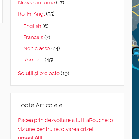
News din lume
(17)
Ro, Fr, Angl
(55)
English
(6)
Français
(7)
Non classé
(44)
Romana
(45)
Soluții și proiecte
(19)
Toate Articolele
Pacea prin dezvoltare a lui LaRouche: o
viziune pentru rezolvarea crizei
umanității