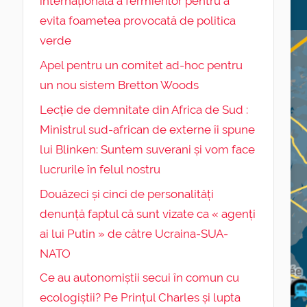
internațională a fermierilor pentru a
evita foametea provocată de politica
verde
Apel pentru un comitet ad-hoc pentru
un nou sistem Bretton Woods
Lecție de demnitate din Africa de Sud :
Ministrul sud-african de externe îi spune
lui Blinken: Suntem suverani și vom face
lucrurile în felul nostru
Douăzeci și cinci de personalități
denunță faptul că sunt vizate ca « agenți
ai lui Putin » de către Ucraina-SUA-
NATO
Ce au autonomiștii secui în comun cu
ecologiștii? Pe Prințul Charles și lupta