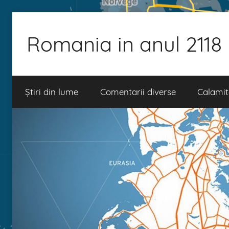
Skip
to
Romania in anul 2118
content
Știri din lume
Comentarii diverse
Calamit