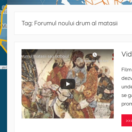
Tag:
Forumul noului drum al matasii
Vid
Film
dezv
unde
se g
prom
>>