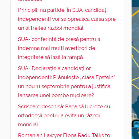
Principii, nu partide. În SUA, candidați
independenți vor să oprească cursa spre
un al treilea război mondial
SUA- conferință de presă pentru a
îndemna mai mulți avertizori de
integritate să iasă la rampă
SUA- Declarație a candidaților
independenți: Plănuiește „clasa Epstein”
un nou 11 septembrie pentru a justifica
lansarea unei bombe nucleare?
Scrisoare deschisă: Papa să lucreze cu
ortodocșii pentru a evita un război
mondial.
Romanian Lawyer Elena Radu Talks to