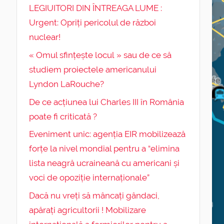
LEGIUITORI DIN ÎNTREAGA LUME :
Urgent: Opriți pericolul de război
nuclear!
« Omul sfințește locul » sau de ce să
studiem proiectele americanului
Lyndon LaRouche?
De ce acțiunea lui Charles III în România
poate fi criticată ?
Eveniment unic: agenția EIR mobilizează
forțe la nivel mondial pentru a “elimina
lista neagră ucraineană cu americani și
voci de opoziție internaționale”
Dacă nu vreți să mâncați gândaci,
apărați agricultorii ! Mobilizare