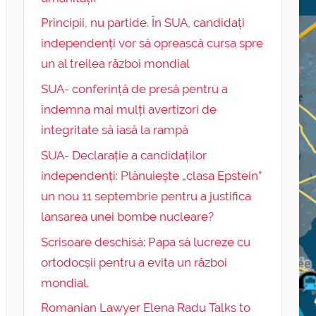
Principii, nu partide. În SUA, candidați
independenți vor să oprească cursa spre
un al treilea război mondial
SUA- conferință de presă pentru a
îndemna mai mulți avertizori de
integritate să iasă la rampă
SUA- Declarație a candidaților
independenți: Plănuiește „clasa Epstein”
un nou 11 septembrie pentru a justifica
lansarea unei bombe nucleare?
Scrisoare deschisă: Papa să lucreze cu
ortodocșii pentru a evita un război
mondial.
Romanian Lawyer Elena Radu Talks to