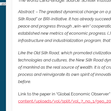
The World Land-Bridge. Source: Schiller Institut
Abstract: – The greatest dynamical change on a 
Silk Road” or BRI-initiative. It has already succeed
peace and progress through „win-win“ cooperation
established new metrics of economic progress. (..
infrastructure and industrialization program, that h
Like the Old Silk Road, which promoted civilizat
technologies and cultures, the New Silk Road dyn
of mankind as the real source of wealth. It is of c
process and reinvigorate its own spirit of innova
before.
Link to the paper in “Global Economic Observer”
content/uploads/vol/split/vol_7_no_1/geo_20