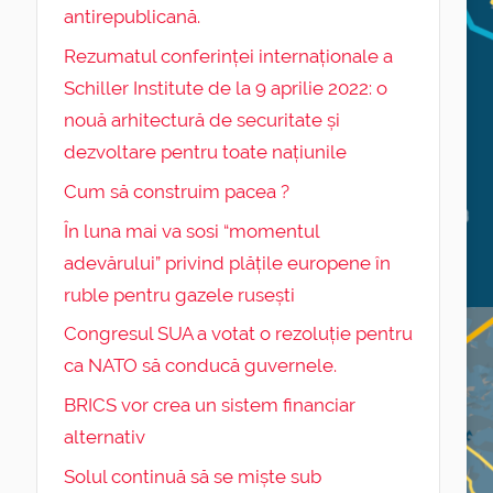
antirepublicană.
Rezumatul conferinței internaționale a
Schiller Institute de la 9 aprilie 2022: o
nouă arhitectură de securitate și
dezvoltare pentru toate națiunile
Cum să construim pacea ?
În luna mai va sosi “momentul
adevărului” privind plățile europene în
ruble pentru gazele rusești
Congresul SUA a votat o rezoluție pentru
ca NATO să conducă guvernele.
BRICS vor crea un sistem financiar
alternativ
Solul continuă să se miște sub