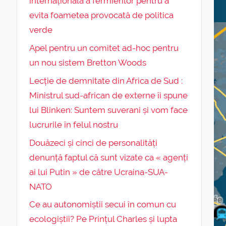
internațională a fermierilor pentru a
evita foametea provocată de politica
verde
Apel pentru un comitet ad-hoc pentru
un nou sistem Bretton Woods
Lecție de demnitate din Africa de Sud :
Ministrul sud-african de externe îi spune
lui Blinken: Suntem suverani și vom face
lucrurile în felul nostru
Douăzeci și cinci de personalități
denunță faptul că sunt vizate ca « agenți
ai lui Putin » de către Ucraina-SUA-
NATO
Ce au autonomiștii secui în comun cu
ecologiștii? Pe Prințul Charles și lupta