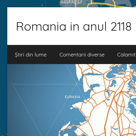
Skip
to
Romania in anul 2118
content
Știri din lume
Comentarii diverse
Calamit