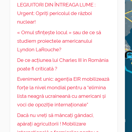
LEGIUITORI DIN ÎNTREAGA LUME :
Urgent: Opriți pericolul de război
nuclear!
« Omul sfințește locul » sau de ce să
studiem proiectele americanului
Lyndon LaRouche?
De ce acțiunea lui Charles III în România
poate fi criticată ?
Eveniment unic: agenția EIR mobilizează
forțe la nivel mondial pentru a “elimina
lista neagră ucraineană cu americani și
voci de opoziție internaționale”
Dacă nu vreți să mâncați gândaci,
apărați agricultorii ! Mobilizare