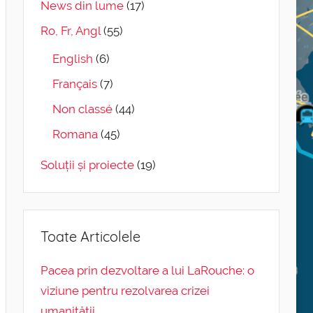
News din lume
(17)
Ro, Fr, Angl
(55)
English
(6)
Français
(7)
Non classé
(44)
Romana
(45)
Soluții și proiecte
(19)
Toate Articolele
Pacea prin dezvoltare a lui LaRouche: o
viziune pentru rezolvarea crizei
umanității