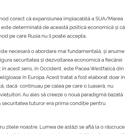
 în mod corect că expansiunea implacabilă a SUA/Marea
, este determinată de această politică economică și că
mod pe care Rusia nu îl poate accepta.
, este necesară o abordare mai fundamentală, și anume
sigura securitatea și dezvoltarea economică a fiecărei
 în acest sens, în Occident, este Pacea Westfalică din
eligioase în Europa. Acest tratat a fost elaborat doar în
că, dacă continuau pe calea pe care o luaseră, nu
raviețuitori. Au ales să creeze o nouă paradigmă bazată
ă securitatea tuturor era prima condiție pentru
ru zilele noastre. Lumea de astăzi se află la o răscruce