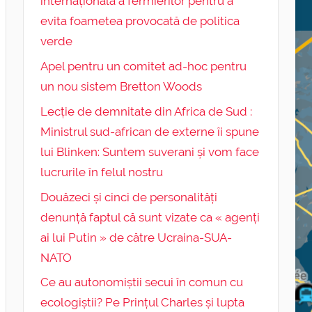
internațională a fermierilor pentru a
evita foametea provocată de politica
verde
Apel pentru un comitet ad-hoc pentru
un nou sistem Bretton Woods
Lecție de demnitate din Africa de Sud :
Ministrul sud-african de externe îi spune
lui Blinken: Suntem suverani și vom face
lucrurile în felul nostru
Douăzeci și cinci de personalități
denunță faptul că sunt vizate ca « agenți
ai lui Putin » de către Ucraina-SUA-
NATO
Ce au autonomiștii secui în comun cu
ecologiștii? Pe Prințul Charles și lupta