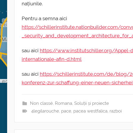
națiunile.
Pentru a semna aici
https://schillerinstitute.nationbuilder.com/c
_security_and_development_architecture_for_a
sau aici
https://www.institutschiller.org/Appel-
internationale-afin-d.html
sau aici
https://schillerinstitute.com/de/blog/2
konferenz-zur-schaffung-einer-neuen-sicherhei
Non classé
,
Romana
,
Soluții și proiecte
4legilarouche
,
pace
,
pacea westfalica
,
razboi