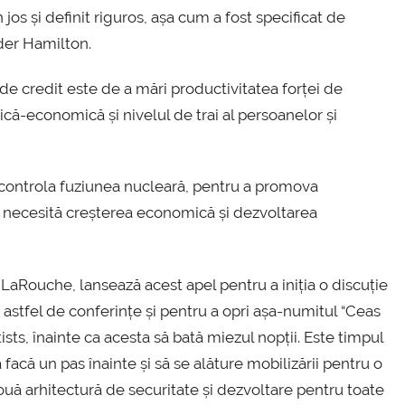
 jos și definit riguros, așa cum a fost specificat de
der Hamilton.
l de credit este de a mări productivitatea forței de
ică-economică și nivelul de trai al persoanelor și
 controla fuziunea nucleară, pentru a promova
e necesită creșterea economică și dezvoltarea
-LaRouche, lansează acest apel pentru a iniția o discuție
 astfel de conferințe și pentru a opri așa-numitul “Ceas
ists, înainte ca acesta să bată miezul nopții. Este timpul
ă facă un pas înainte și să se alăture mobilizării pentru o
ouă arhitectură de securitate și dezvoltare pentru toate