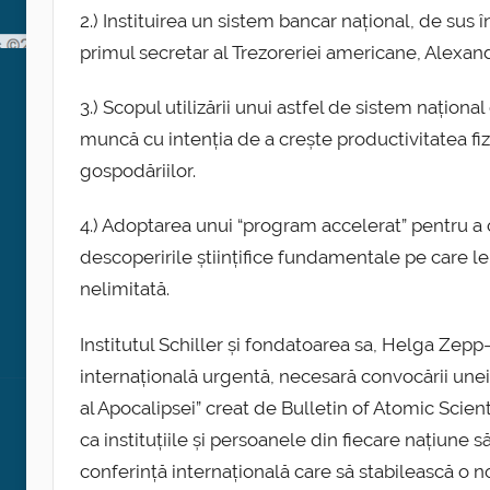
2.) Instituirea un sistem bancar național, de sus în
primul secretar al Trezoreriei americane, Alexan
3.) Scopul utilizării unui astfel de sistem naționa
muncă cu intenția de a crește productivitatea fiz
gospodăriilor.
4.) Adoptarea unui “program accelerat” pentru a
descoperirile științifice fundamentale pe care l
nelimitată.
Institutul Schiller și fondatoarea sa, Helga Zepp
internațională urgentă, necesară convocării unei
al Apocalipsei” creat de Bulletin of Atomic Scient
ca instituțiile și persoanele din fiecare națiune s
conferință internațională care să stabilească o n