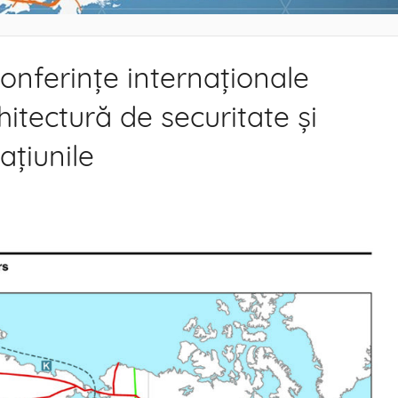
nferințe internaționale
hitectură de securitate și
ațiunile