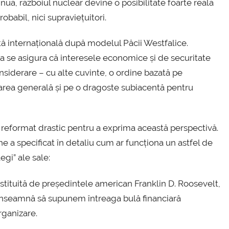
inuă, războiul nuclear devine o posibilitate foarte reală
obabil, nici supraviețuitori.
ță internațională după modelul Păcii Westfalice.
 a se asigura că interesele economice și de securitate
onsiderare – cu alte cuvinte, o ordine bazată pe
tarea generală și pe o dragoste subiacentă pentru
reformat drastic pentru a exprima această perspectivă.
 specificat în detaliu cum ar funcționa un astfel de
egi” ale sale:
instituită de președintele american Franklin D. Roosevelt,
a înseamnă să supunem întreaga bulă financiară
rganizare.