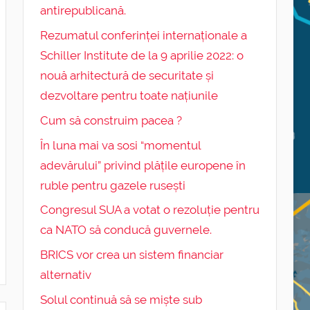
antirepublicană.
Rezumatul conferinței internaționale a
Schiller Institute de la 9 aprilie 2022: o
nouă arhitectură de securitate și
dezvoltare pentru toate națiunile
Cum să construim pacea ?
În luna mai va sosi “momentul
adevărului” privind plățile europene în
ruble pentru gazele rusești
Congresul SUA a votat o rezoluție pentru
ca NATO să conducă guvernele.
BRICS vor crea un sistem financiar
alternativ
Solul continuă să se miște sub