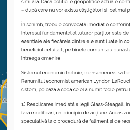
similară. Dacă politicile geopolitice actuale cont
– după care nu vor exista câștigători și, cel mai pr
În schimb, trebuie convocată imediat o conferin
Interesul fundamental al tuturor părților este de
esențiale ale fiecăreia dintre ele sunt luate în c
beneficiul celuilalt, pe binele comun sau bunăs
întreaga omenire.
Sistemul economic trebuie, de asemenea, să fie 
Renumitul economist american Lyndon LaRouche a
sistem, pe baza a ceea ce el a numit “cele patru l
1.) Reaplicarea imediată a legii Glass-Steagall, 
fără modificări, ca principiu de acțiune. Aceast
speculativă la o procedură de faliment și de reo