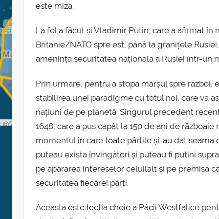
este miza.
La fel a făcut și Vladimir Putin, care a afirmat
Britanie/NATO spre est, până la granițele Rusiei
amenință securitatea națională a Rusiei într-un 
Prin urmare, pentru a stopa marșul spre război
stabilirea unei paradigme cu totul noi, care va a
națiuni de pe planetă. Singurul precedent recent
1648, care a pus capăt la 150 de ani de războaie r
momentul în care toate părțile și-au dat seama 
puteau exista învingători și puteau fi puțini sup
pe apărarea intereselor celuilalt și pe premisa c
securitatea fiecărei părți.
Aceasta este lecția cheie a Păcii Westfalice pent