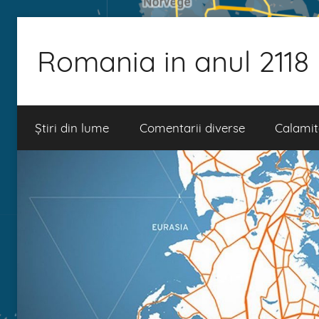
Skip
to
Romania in anul 2118
content
Știri din lume
Comentarii diverse
Calamit