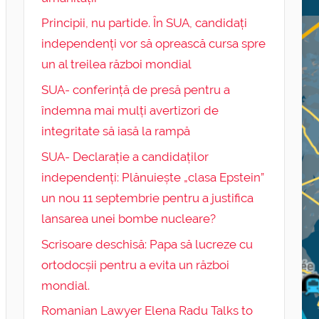
Principii, nu partide. În SUA, candidați
independenți vor să oprească cursa spre
un al treilea război mondial
SUA- conferință de presă pentru a
îndemna mai mulți avertizori de
integritate să iasă la rampă
SUA- Declarație a candidaților
independenți: Plănuiește „clasa Epstein”
un nou 11 septembrie pentru a justifica
lansarea unei bombe nucleare?
Scrisoare deschisă: Papa să lucreze cu
ortodocșii pentru a evita un război
mondial.
Romanian Lawyer Elena Radu Talks to