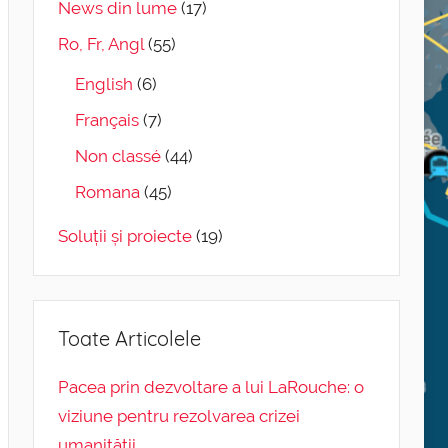
News din lume
(17)
Ro, Fr, Angl
(55)
English
(6)
Français
(7)
Non classé
(44)
Romana
(45)
Soluții și proiecte
(19)
Toate Articolele
Pacea prin dezvoltare a lui LaRouche: o
viziune pentru rezolvarea crizei
umanității