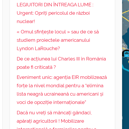
LEGIUITORI DIN ÎNTREAGA LUME :
Urgent: Opriți pericolul de război
nuclear!
« Omul sfințește locul » sau de ce să
studiem proiectele americanului
Lyndon LaRouche?
De ce acțiunea lui Charles III în România
poate fi criticată ?
Eveniment unic: agenția EIR mobilizează
forțe la nivel mondial pentru a “elimina
lista neagră ucraineană cu americani și
voci de opoziție internaționale”
Dacă nu vreți să mâncați gândaci,
apărați agricultorii ! Mobilizare