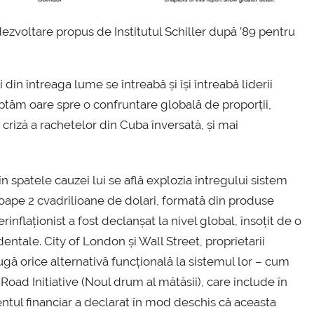
zvoltare propus de Institutul Schiller după ’89 pentru
in întreaga lume se întreabă și își întreabă liderii
eptăm oare spre o confruntare globală de proporții,
riză a rachetelor din Cuba înversată, și mai
 în spatele cauzei lui se află explozia întregului sistem
proape 2 cvadrilioane de dolari, formată din produse
rinflaționist a fost declanșat la nivel global, însoțit de o
dentale. City of London și Wall Street, proprietarii
rugă orice alternativă funcțională la sistemul lor – cum
d Road Initiative (Noul drum al mătăsii), care include în
entul financiar a declarat în mod deschis că aceasta