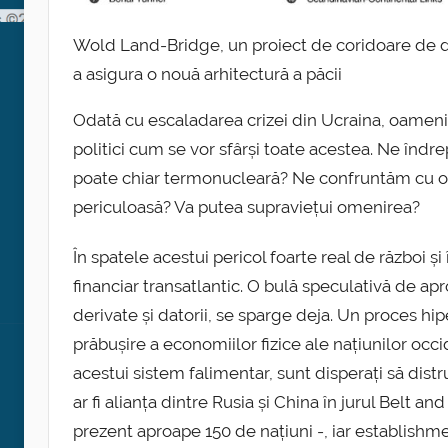
Wold Land-Bridge, un proiect de coridoare de de
a asigura o nouă arhitectură a păcii
Odată cu escaladarea crizei din Ucraina, oamenii d
politici cum se vor sfârși toate acestea. Ne îndr
poate chiar termonucleară? Ne confruntăm cu o c
periculoasă? Va putea supraviețui omenirea?
În spatele acestui pericol foarte real de război și
financiar transatlantic. O bulă speculativă de a
derivate și datorii, se sparge deja. Un proces hipe
prăbușire a economiilor fizice ale națiunilor occi
acestui sistem falimentar, sunt disperați să dist
ar fi alianța dintre Rusia și China în jurul Belt an
prezent aproape 150 de națiuni -, iar establishm