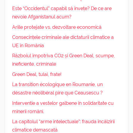
Este “Occidentul” capabil să învețe? De ce are
nevoie Afganistanul acum?
Ariile protejate vs. dezvoltare economică
Consecințele criminale ale dictaturii climatice a
UE în România
Războiul împotriva CO2 și Green Deal, scumpe,
ineficiente, criminale
Green Deal, tulai, frate!
La transition écologique en Roumanie, un
désastre néolibéral pire que Ceausescu ?
Interventie a vestelor galbene în solidaritate cu
minerii români.
La capitolul “arme intelectuale”: frauda încălzirii
climatice demascată