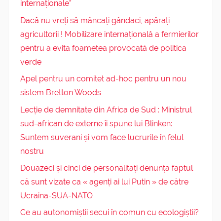
internaționale”
Dacă nu vreți să mâncați gândaci, apărați
agricultorii ! Mobilizare internațională a fermierilor
pentru a evita foametea provocată de politica
verde
Apel pentru un comitet ad-hoc pentru un nou
sistem Bretton Woods
Lecție de demnitate din Africa de Sud : Ministrul
sud-african de externe îi spune lui Blinken:
Suntem suverani și vom face lucrurile în felul
nostru
Douăzeci și cinci de personalități denunță faptul
că sunt vizate ca « agenți ai lui Putin » de către
Ucraina-SUA-NATO
Ce au autonomiștii secui în comun cu ecologiștii?