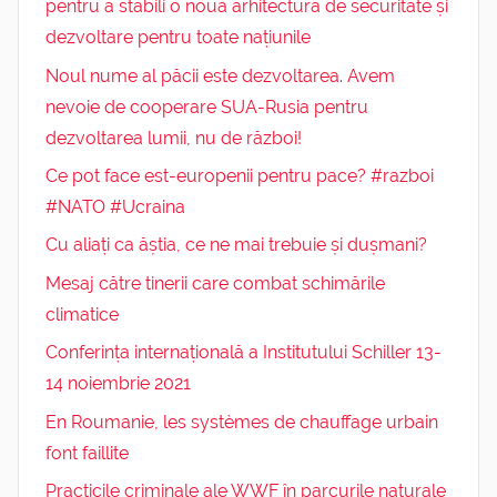
pentru a stabili o nouă arhitectură de securitate și
dezvoltare pentru toate națiunile
Noul nume al păcii este dezvoltarea. Avem
nevoie de cooperare SUA-Rusia pentru
dezvoltarea lumii, nu de război!
Ce pot face est-europenii pentru pace? #razboi
#NATO #Ucraina
Cu aliați ca ăștia, ce ne mai trebuie și dușmani?
Mesaj către tinerii care combat schimările
climatice
Conferința internațională a Institutului Schiller 13-
14 noiembrie 2021
En Roumanie, les systèmes de chauffage urbain
font faillite
Practicile criminale ale WWF în parcurile naturale