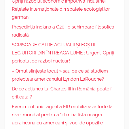
Opriți războiul economic împotriva industriei!
Rețelele internaționale din spatele ecologiștilor
germani.
Președinția indiană a G20 : o schimbare filosofică
radicală
SCRISOARE CĂTRE ACTUALII ȘI FOȘTII
LEGIUITORI DIN ÎNTREAGA LUME : Urgent: Opriți
pericolul de război nuclear!
« Omul sfințește locul » sau de ce să studiem
proiectele americanului Lyndon LaRouche?
De ce acțiunea lui Charles III în România poate fi
criticată ?
Eveniment unic: agenția EIR mobilizează forțe la
nivel mondial pentru a “elimina lista neagră
ucraineană cu americani și voci de opoziție